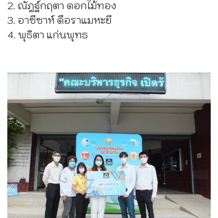
2. ณัฎฐ์กฤตา ดอกไม้ทอง
3. อาซีซาห์ ดือราแมหะยี
4. พุธิตา แก่นพุทธ