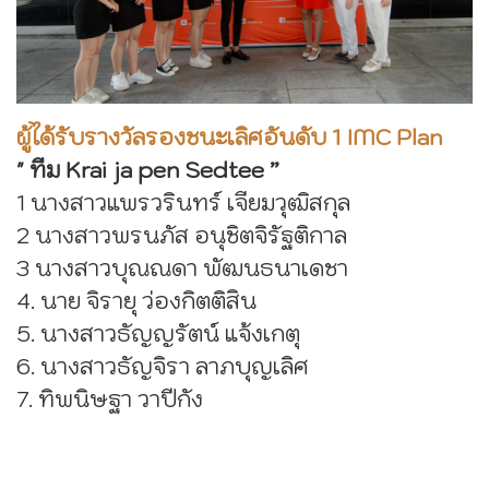
ผู้ได้รับรางวัลรองชนะเลิศอันดับ 1 IMC Plan
" ทีม Krai ja pen Sedtee ”
1 นางสาวแพรวรินทร์ เจียมวุฒิสกุล
2 นางสาวพรนภัส อนุชิตจิรัฐติกาล
3 นางสาวบุณณดา พัฒนธนาเดชา
4. นาย จิรายุ ว่องกิตติสิน
5. นางสาวธัญญรัตน์ แจ้งเกตุ
6. นางสาวธัญจิรา ลาภบุญเลิศ
7. ทิพนิษฐา วาปีกัง