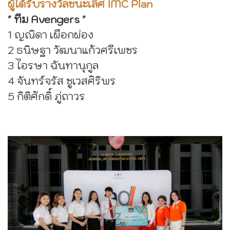
ผู้ได้รับรางวัลชนะเลิศ IMC Plan
" ทีม Avengers "
1 ญณิดา เผือกผ่อง
2 ธนิษฐา วัฒนาแก้วศรีเพชร
3 ไอรษา ฉันทานุกูล
4 จันทร์จรัส ชูเวสศิริพร
5 กิติศักดิ์ ภู่ถาวร